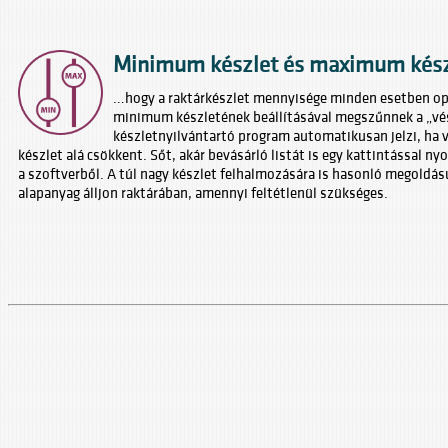
Minimum készlet és maximum készl
…hogy a raktárkészlet mennyisége minden esetben op
minimum készletének beállításával megszűnnek a „vés
készletnyilvántartó program automatikusan jelzi, ha
készlet alá csökkent. Sőt, akár bevásárló listát is egy kattintással 
a szoftverből. A túl nagy készlet felhalmozására is hasonló megoldás
alapanyag álljon raktárában, amennyi feltétlenül szükséges.