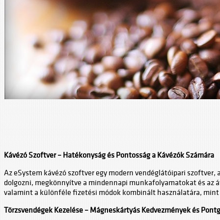
Kávézó Szoftver – Hatékonyság és Pontosság a Kávézók Számára
Az eSystem kávézó szoftver egy modern vendéglátóipari szoftver, am
dolgozni, megkönnyítve a mindennapi munkafolyamatokat és az átlá
valamint a különféle fizetési módok kombinált használatára, mint 
Törzsvendégek Kezelése – Mágneskártyás Kedvezmények és Pontg