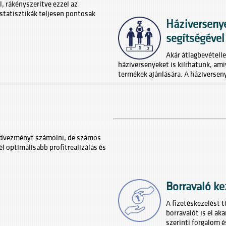
l, rákényszerítve ezzel az
 statisztikák teljesen pontosak
Háziversenye
segítségével
Akár átlagbevételle
háziversenyeket is kiírhatunk, am
termékek ajánlására. A háziverseny
edvezményt számolni, de számos
 optimálisabb profitrealizálás és
Borravaló ke
A fizetéskezelést t
borravalót is el ak
szerinti forgalom 