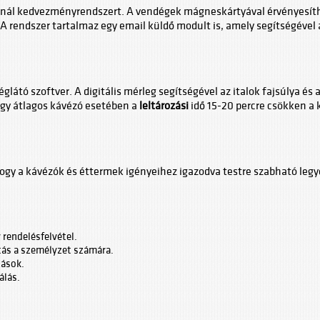
ínál kedvezményrendszert. A vendégek mágneskártyával érvényesíth
A rendszer tartalmaz egy email küldő modult is, amely segítségéve
églátó szoftver. A digitális mérleg segítségével az italok fajsúlya és 
egy átlagos kávézó esetében a
leltározási
idő 15-20 percre csökken a k
hogy a kávézók és éttermek igényeihez igazodva testre szabható legy
 rendelésfelvétel.
itás a személyzet számára.
zások.
álás.