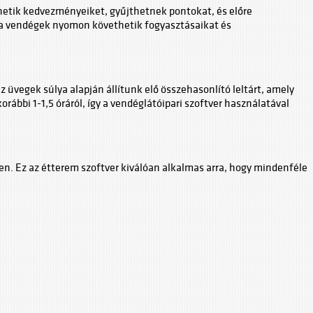
etik kedvezményeiket, gyűjthetnek pontokat, és előre
l a vendégek nyomon követhetik fogyasztásaikat és
az üvegek súlya alapján állítunk elő összehasonlító leltárt, amely
orábbi 1-1,5 óráról, így a vendéglátóipari szoftver használatával
en. Ez az étterem szoftver kiválóan alkalmas arra, hogy mindenféle