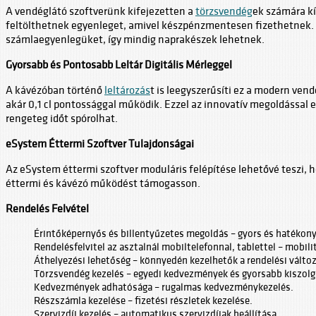
A vendéglátó szoftverünk kifejezetten a
törzsvendég
ek számára k
feltölthetnek egyenleget, amivel készpénzmentesen fizethetnek. 
számlaegyenlegüket, így mindig naprakészek lehetnek.
Gyorsabb és Pontosabb Leltár Digitális Mérleggel
A kávézóban történő
leltározás
t is leegyszerűsíti ez a modern vend
akár 0,1 cl pontossággal működik. Ezzel az innovatív megoldással 
rengeteg időt spórolhat.
eSystem Éttermi Szoftver Tulajdonságai
Az eSystem éttermi szoftver moduláris felépítése lehetővé teszi, 
éttermi és kávézó működést támogasson.
Rendelés Felvétel
Érintőképernyős és billentyűzetes megoldás – gyors és hatékony
Rendelésfelvitel az asztalnál mobiltelefonnal, tablettel – mobil
Áthelyezési lehetőség – könnyedén kezelhetők a rendelési válto
Törzsvendég kezelés – egyedi kedvezmények és gyorsabb kiszolg
Kedvezmények adhatósága – rugalmas kedvezménykezelés.
Részszámla kezelése – fizetési részletek kezelése.
Szervizdíj kezelés – automatikus szervizdíjak beállítása.