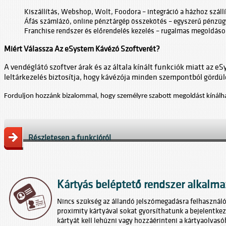
Kiszállítás, Webshop, Wolt, Foodora – integráció a házhoz szállí
Áfás számlázó, online pénztárgép összekötés – egyszerű pénzügy
Franchise rendszer és előrendelés kezelés – rugalmas megoldás
Miért Válassza Az eSystem Kávézó Szoftverét?
A vendéglátó szoftver árak és az általa kínált funkciók miatt az 
leltárkezelés biztosítja, hogy kávézója minden szempontból görd
Forduljon hozzánk bizalommal, hogy személyre szabott megoldást kínálh
Részletesen a funkcióról
Kártyás beléptető rendszer alkalm
Nincs szükség az állandó jelszómegadásra felhasználó
proximity kártyával sokat gyorsíthatunk a bejelentkez
kártyát kell lehúzni vagy hozzáérinteni a kártyaolvas