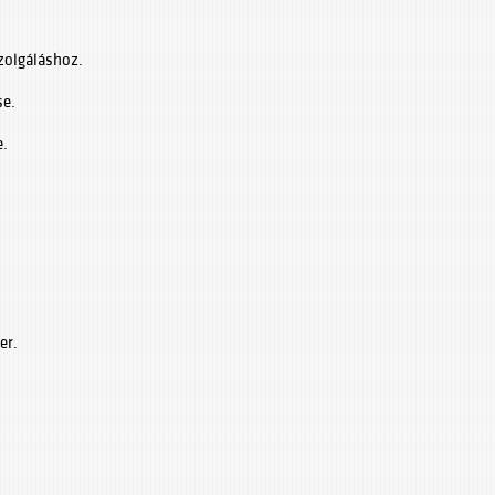
zolgáláshoz.
se.
e.
er.