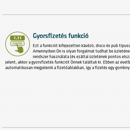
Gyorsfizetés funkció
Ezt a funkciót kifejezetten kávézó, disco és pub típusú
Amennyiben Ön is olyan forgalmat tudhat be üzletének
rendszer használata (és ezáltal üzletének pontos el
jelent, akkor a gyorsfizetés funkciót Önnek találtuk ki. Ebben az ese
automatikusan megjelenik a fizetőablakban, így a fizetés egy gombn