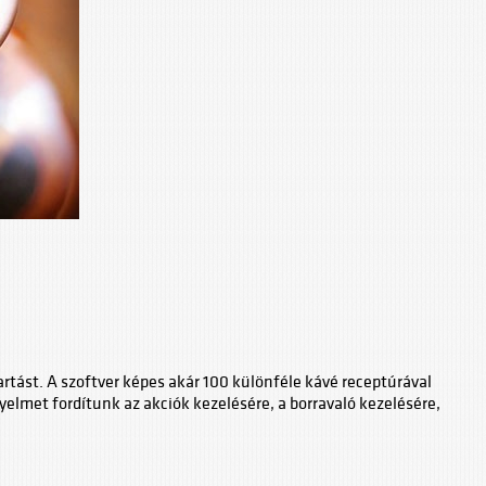
artást. A szoftver képes akár 100 különféle kávé receptúrával
lmet fordítunk az akciók kezelésére, a borravaló kezelésére,