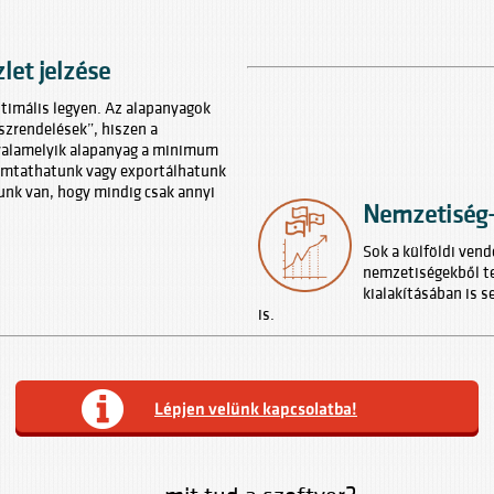
et jelzése
timális legyen. Az alapanyagok
zrendelések”, hiszen a
 valamelyik alapanyag a minimum
nyomtathatunk vagy exportálhatunk
unk van, hogy mindig csak annyi
Nemzetiség-
Sok a külföldi ven
nemzetiségekből te
kialakításában is s
is.
Lépjen velünk kapcsolatba!