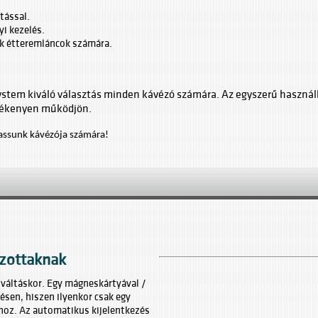
tással.
i kezelés.
ok étteremláncok számára.
eSystem kiváló választás minden kávézó számára. Az egyszerű használ
ülékenyen működjön.
assunk kávézója számára!
azottaknak
váltáskor. Egy mágneskártyával /
ésen, hiszen ilyenkor csak egy
óhoz. Az automatikus kijelentkezés