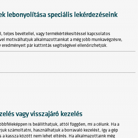
k lebonyolítása speciális lekérdezéseink
l, teljes bevétellel, vagy termékértékesítéssel kapcsolatos
ivel motiválhatjuk alkalmazottainkat a még jobb munkavégzésre,
 eredményeit pár kattintás segítségével ellenőrizhetjük.
zelés vagy visszajáró kezelés
öbbféleképpen is beállíthatjuk, attól függően, mi a célunk. Ha a
arjuk számoltatni, használhatjuk a borravaló kezelést, így a gép
és a kassza között nem lehet eltérés. Ha alkalmazottaink még