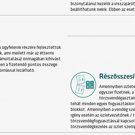
bizonytalanul kezelik a visszajárót
beállíthatunk nekik. Ebben az eset
 ügyfeleink részére fejlesztettük.
, ami mellett már az éttermi
számoltatása) önmagában kihívást
tben a fizetendő pontos összege
yomással lezárható.
Részösszesí
Amennyiben üzlete 
egyszer fizetnek, a
törzsvendégasztalo
tehát minden egyes fogyasztáskor 
blokkot. Amennyiben a vendég szer
igény esetén az üzletvezetőnek / t
törzsvendégfogyasztással kapcsola
törzsvendégkezelés az üzlet szemp