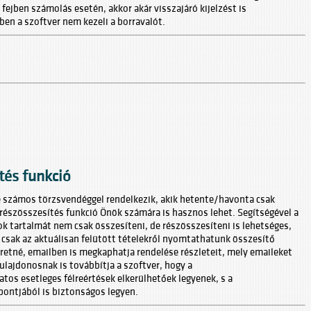
 fejben számolás esetén, akkor akár visszajáró kijelzést is
ben a szoftver nem kezeli a borravalót.
tés funkció
számos törzsvendéggel rendelkezik, akik hetente/havonta csak
 részösszesítés funkció Önök számára is hasznos lehet. Segítségével a
k tartalmát nem csak összesíteni, de részösszesíteni is lehetséges,
csak az aktuálisan felütött tételekről nyomtathatunk összesítő
etné, emailben is megkaphatja rendelése részleteit, mely emaileket
ulajdonosnak is továbbítja a szoftver, hogy a
tos esetleges félreértések elkerülhetőek legyenek, s a
ontjából is biztonságos legyen.