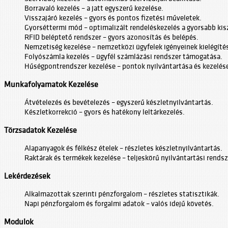
Borravaló kezelés – a jatt egyszerű kezelése.
Visszajáró kezelés – gyors és pontos fizetési műveletek.
Gyorséttermi mód – optimalizált rendeléskezelés a gyorsabb kis
RFID beléptető rendszer – gyors azonosítás és belépés.
Nemzetiség kezelése – nemzetközi ügyfelek igényeinek kielégíté
Folyószámla kezelés – ügyfél számlázási rendszer támogatása.
Hűségpontrendszer kezelése – pontok nyilvántartása és kezelés
Munkafolyamatok Kezelése
Átvételezés és bevételezés – egyszerű készletnyilvántartás.
Készletkorrekció – gyors és hatékony leltárkezelés.
Törzsadatok Kezelése
Alapanyagok és félkész ételek – részletes készletnyilvántartás.
Raktárak és termékek kezelése – teljeskörű nyilvántartási rendsz
Lekérdezések
Alkalmazottak szerinti pénzforgalom – részletes statisztikák.
Napi pénzforgalom és forgalmi adatok – valós idejű követés.
Modulok