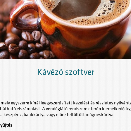
Kávézó szoftver
ely egyszerre kínál leegyszerűsített kezelést és részletes nyilvánt
tható elszámolást. A vendéglátó rendszerek terén kiemelkedő figye
a készpénz, bankkártya vagy előre feltöltött mágneskártya.
yűjtés