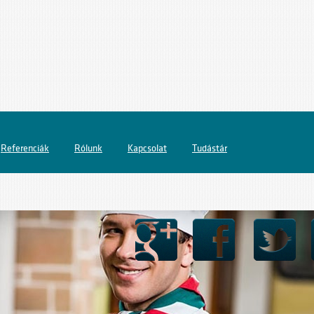
Referenciák
Rólunk
Kapcsolat
Tudástár