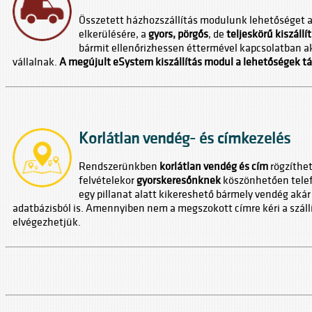
Összetett házhozszállítás modulunk lehetőséget a
elkerülésére, a
gyors, pörgős
, de
teljeskörű kiszállí
bármit ellenőrizhessen éttermével kapcsolatban akk
vállalnak.
A megújult eSystem kiszállítás modul a lehetőségek tá
Korlátlan vendég- és címkezelés
Rendszerünkben
korlátlan vendég és cím
rögzíthet
felvételekor
gyorskeresőnknek
köszönhetően telef
egy pillanat alatt kikereshető bármely vendég akár
adatbázisból is. Amennyiben nem a megszokott címre kéri a szállítá
elvégezhetjük.