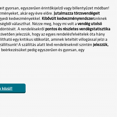
eit gyorsan, egyszerűen érintőkijelző vagy billentyűzet módban!
ezményeket, akár egy évre előre.
Jutalmazza törzsvendégeit
egyedi kedvezményekkel.
Kibővült kedvezményrendszer
ünknek
égből választhat. Nézze meg, hogy mi volt a
vendég utolsó
e döntését. A rendelésekről
pontos és részletes vendégstatisztika
követően jelezzük, hogy az egyes rendelésfelvételek óta hány
llítható egy kritikus időkorlát, aminek leteltét villogással jelzi a
állítsunk! A szállítás alatt lévő rendeléseknél szintén
jelezzük,
, beérkezésüket pedig egyszerűen és gyorsan, egy
 közül!