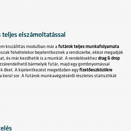
 teljes elszámoltatással
em kiszállítás modulban már a
futárok teljes munkafolyamata
űszak felvételekor bejelentkeznek a rendszerbe, ekkor megadják
kat, és már kezdhetik is a munkát. A rendelésekhez
drag & drop
hozzárendelhető bármelyik futár, majd egy gombnyomással
ük őket. A kijelentkezést megelőzően egy
fizetőeszközökre
a kerül sor. A futárok munkavégzéséről részletes statisztikát
elés