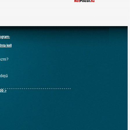
ogram:
nia kell
ozni?
idejű
bb >