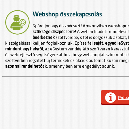
Webshop összekapcsolás
Spóroljon egy diszpécsert! Amennyiben webshopu
szüksége diszpécserre!
A weben leadott rendelése
beérkeznek
szoftverébe, s fel is dolgozzuk azokat
kiszolgálással kelljen foglalkozniuk. Építse fel
saját, egyedi eSy
mindent egy helyről
, az eSystem vendéglátó szoftveren keresztül
és webfejlesztő segítségére ahhoz, hogy webshopját szinkronba 
szoftverben rögzített új termékek és akciók automatikusan megj
azonnal rendelhető
ek, amennyiben erre engedélyt adunk.
Próbá