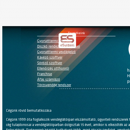
Termékeink
Gyorséttermi szoftver
Diszkó rendezvény szoftver
Gyorséttermi vevőkijelző
Kávézó szoftver
Söröző szoftver
Ellenőrzés otthonról
h
Franchise
H
Áfás számlázó
p
Törzsvendég rendszer
Diszkó rendezvény szoftver
Gyorséttermi vevőkijelző
Kávézó szoftver
Söröző szoftver
Cégünk rövid bemutatkozása
Ellenőrzés otthonról
Franchise
Cégünk 1999 óta foglalkozik vendéglátóipari elszámoltató, ügyviteli rendszerek 
Áfás számlázó
cég tulajdonosai a vendéglátóiparban dolgoztak 15 évet, amikor is elkezdték az
Törzsvendég rendszer
fejlesztését. Partnereink között tudhatunk több, mint ötszáz ügyfelet, amelye