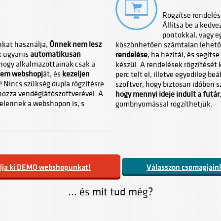
Rögzítse rendelés
Állítsa be a kedv
pontokkal, vagy 
nkat használja,
Önnek nem lesz
köszönhetően számtalan lehetős
k ugyanis
automatikusan
rendelése
, ha hezitál, és segíts
, hogy alkalmazottainak csak a
készül. A rendelések rögzítését 
stem webshopj
át, és
kezeljen
perc telt el, illetve egyedileg beá
! Nincs szükség dupla rögzítésre
szoftver, hogy biztosan időben sz
hozza vendéglátószoftverével. A
hogy mennyi ideje indult a futár
elennek a webshopon is, s
gombnyomással rögzíthetjük.
lja ki DEMO webshopunkat!
Válasszon csomagjaink
... és mit tud még?