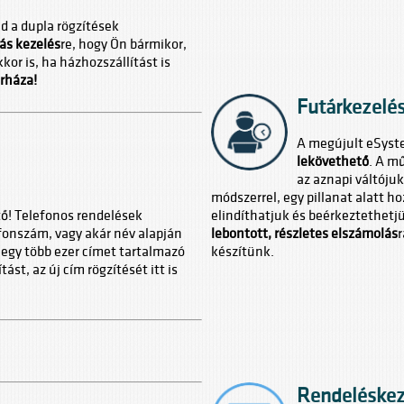
d a dupla rögzítések
tás kezelés
re, hogy Ön bármikor,
or is, ha házhozszállítást is
rháza!
Futárkezelés
A megújult eSyst
lekövethető
. A m
az aznapi váltóju
módszerrel, egy pillanat alatt 
ő! Telefonos rendelések
elindíthatjuk és beérkeztethetj
onszám, vagy akár név alapján
lebontott, részletes elszámolás
r
 egy több ezer címet tartalmazó
készítünk.
st, az új cím rögzítését itt is
Rendeléskez