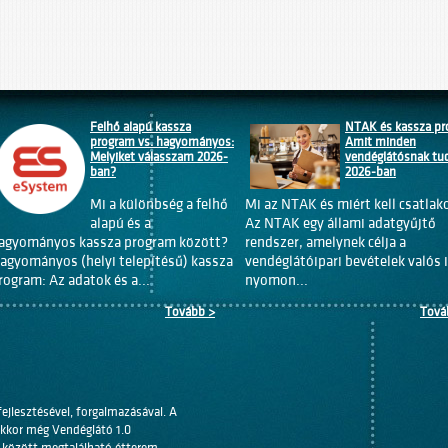
Felhő alapú kassza
NTAK és kassza pr
program vs. hagyományos:
Amit minden
Melyiket válasszam 2026-
vendéglátósnak tud
ban?
2026-ban
Mi a különbség a felhő
Mi az NTAK és miért kell csatlak
alapú és a
Az NTAK egy állami adatgyűjtő
agyományos kassza program között?
rendszer, amelynek célja a
agyományos (helyi telepítésű) kassza
vendéglátóipari bevételek valós 
rogram: Az adatok és a...
nyomon...
Tovább >
Tová
fejlesztésével, forgalmazásával. A
 akkor még Vendéglátó 1.0
k között megtalálható étterem,