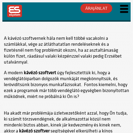
ÁRAJÁNLAT
A kávézó szoftvernek hála nem kell többé vacakolni a
számlákkal, vége az átláthatatlan rendeléseknek és a
fizetésnél nem fog problémát okozni, ha az asztaltársaság
külön fizet, ráadásul valaki kézpénzzel valaki pedig Erzsébet
utalvánnyal.
A modern
kávézó szoftvert
úgy fejlesztettük ki, hogy a
vendéglátóiparban dolgozók munkáját megkönnyítsük, és
lerövidítsünk bizonyos munkafázisokat. Fontos kiemelni, hogy
ezek a programok már több vendéglátó egységben bizonyítottan
működnek, miért ne próbálná ki Ön is?
Ha akadt már problémája üzletvezetőként azzal, hogy Ön tudja,
ki számít törzsvendégnek, de alkalmazottai közül nem
mindenki biztos abban, kinek jár kedvezmény és kinek nem,
akkor a
kávézó szoftver
segítségével elkerülheti a kínos