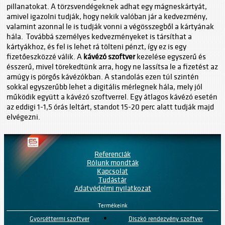
pillanatokat. A törzsvendégeknek adhat egy mágneskártyát,
amivel igazolni tudják, hogy nekik valóban jár a kedvezmény,
valamint azonnal le is tudják vonni a végösszegből a kártyának
hála. Továbbá személyes kedvezményeket is társíthat a
kártyákhoz, és fel is lehet rá tölteni pénzt, így ez is egy
fizetőeszközzé válik. A
kávézó szoftver
kezelése egyszerű és
ésszerű, mivel törekedtünk arra, hogy ne lassítsa le a fizetést az
amúgy is pörgős kávézókban. A standolás ezen túl szintén
sokkal egyszerűbb lehet a digitális mérlegnek hála, mely jól
működik együtt a kávézó szoftverrel. Egy átlagos kávézó esetén
az eddigi 1-1,5 órás leltárt, standot 15-20 perc alatt tudják majd
elvégezni.
Referenciák
Rólunk mondták
Kapcsolat
Tudástár
Adatvédelmi nyilatkozat
Termékeink
Gyorséttermi szoftver
Diszkó rendezvény szoftver