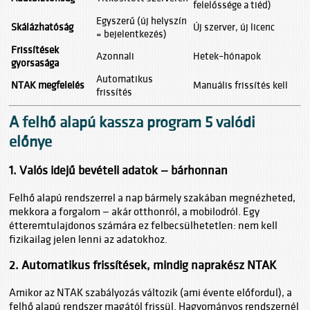
felelőssége a tiéd)
Egyszerű (új helyszín
Skálázhatóság
Új szerver, új licenc
= bejelentkezés)
Frissítések
Azonnali
Hetek–hónapok
gyorsasága
Automatikus
NTAK megfelelés
Manuális frissítés kell
frissítés
A felhő alapú kassza program 5 valódi
előnye
1. Valós idejű bevételi adatok — bárhonnan
Felhő alapú rendszerrel a nap bármely szakában megnézheted,
mekkora a forgalom — akár otthonról, a mobilodról. Egy
étteremtulajdonos számára ez felbecsülhetetlen: nem kell
fizikailag jelen lenni az adatokhoz.
2. Automatikus frissítések, mindig naprakész NTAK
Amikor az NTAK szabályozás változik (ami évente előfordul), a
felhő alapú rendszer magától frissül. Hagyományos rendszernél