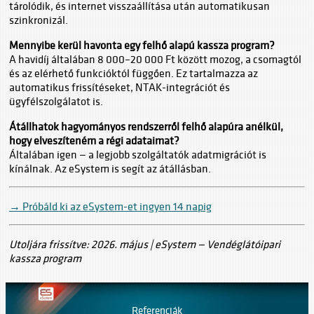
tárolódik, és internet visszaállítása után automatikusan
szinkronizál.
Mennyibe kerül havonta egy felhő alapú kassza program?
A havidíj általában 8 000–20 000 Ft között mozog, a csomagtól
és az elérhető funkcióktól függően. Ez tartalmazza az
automatikus frissítéseket, NTAK-integrációt és
ügyfélszolgálatot is.
Átállhatok hagyományos rendszerről felhő alapúra anélkül,
hogy elveszíteném a régi adataimat?
Általában igen — a legjobb szolgáltatók adatmigrációt is
kínálnak. Az eSystem is segít az átállásban.
→ Próbáld ki az eSystem-et ingyen 14 napig
Utoljára frissítve: 2026. május | eSystem — Vendéglátóipari
kassza program
Referenciák