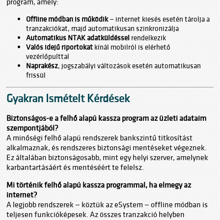
program, amely:
Offline módban is működik
— internet kiesés esetén tárolja a
tranzakciókat, majd automatikusan szinkronizálja
Automatikus NTAK adatküldéssel
rendelkezik
Valós idejű riportokat
kínál mobilról is elérhető
vezérlőpulttal
Naprakész
, jogszabályi változások esetén automatikusan
frissül
Gyakran Ismételt Kérdések
Biztonságos-e a felhő alapú kassza program az üzleti adataim
szempontjából?
A minőségi felhő alapú rendszerek bankszintű titkosítást
alkalmaznak, és rendszeres biztonsági mentéseket végeznek.
Ez általában biztonságosabb, mint egy helyi szerver, amelynek
karbantartásáért és mentéséért te felelsz.
Mi történik felhő alapú kassza programmal, ha elmegy az
internet?
A legjobb rendszerek — köztük az eSystem — offline módban is
teljesen funkcióképesek. Az összes tranzakció helyben