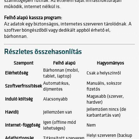
számítógépen futnak. Az étterem saját infrastruktúráján
működik, internet nélkül is.
Felhő alapú kassza program:
Az adatok egy biztonságos, internetes szerveren tárolódnak. A
szoftver böngészőből vagy dedikált appból érhető el,
bárhonnan.
Részletes összehasonlítás
Szempont
Felhő alapú
Hagyományos
Bárhonnan (mobil,
Elérhetőség
Csak a helyszínről
tablet, laptop)
Automatikus,
Manuális, sokszor
Szoftverfrissítések
díjmentes
fizetős
Magasabb (szerver,
Induló költség
Alacsonyabb
hardver)
Jellemzően nincs (de
Havidíj
Jellemzően van
karbantartás van)
Igen (offline mód
Internet-függőség
Nem
lehetséges)
Helyi szerveren (backup
Adatbiztonság
Titkosított szerveren