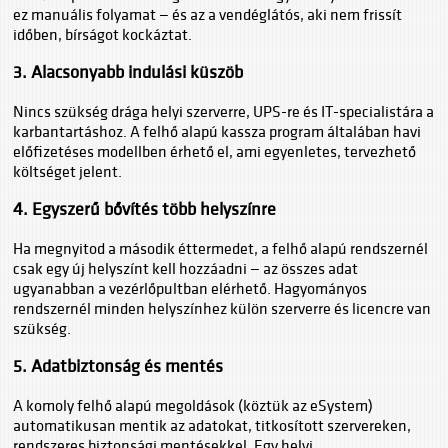
ez manuális folyamat — és az a vendéglátós, aki nem frissít
időben, bírságot kockáztat.
3. Alacsonyabb indulási küszöb
Nincs szükség drága helyi szerverre, UPS-re és IT-specialistára a
karbantartáshoz. A felhő alapú kassza program általában havi
előfizetéses modellben érhető el, ami egyenletes, tervezhető
költséget jelent.
4. Egyszerű bővítés több helyszínre
Ha megnyitod a második éttermedet, a felhő alapú rendszernél
csak egy új helyszínt kell hozzáadni — az összes adat
ugyanabban a vezérlőpultban elérhető. Hagyományos
rendszernél minden helyszínhez külön szerverre és licencre van
szükség.
5. Adatbiztonság és mentés
A komoly felhő alapú megoldások (köztük az eSystem)
automatikusan mentik az adatokat, titkosított szervereken,
rendszeres biztonsági mentésekkel. Egy helyi