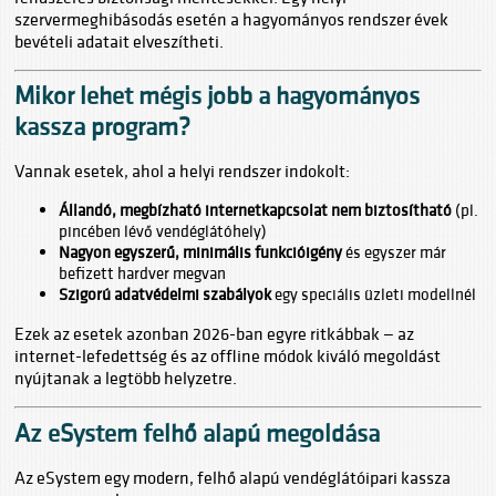
szervermeghibásodás esetén a hagyományos rendszer évek
bevételi adatait elveszítheti.
Mikor lehet mégis jobb a hagyományos
kassza program?
Vannak esetek, ahol a helyi rendszer indokolt:
Állandó, megbízható internetkapcsolat nem biztosítható
(pl.
pincében lévő vendéglátóhely)
Nagyon egyszerű, minimális funkcióigény
és egyszer már
befizett hardver megvan
Szigorú adatvédelmi szabályok
egy speciális üzleti modellnél
Ezek az esetek azonban 2026-ban egyre ritkábbak — az
internet-lefedettség és az offline módok kiváló megoldást
nyújtanak a legtöbb helyzetre.
Az eSystem felhő alapú megoldása
Az eSystem egy modern, felhő alapú vendéglátóipari kassza