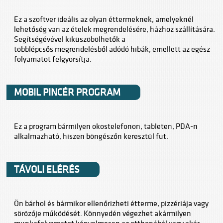
Ez a szoftver ideális az olyan éttermeknek, amelyeknél
lehetőség van az ételek megrendelésére, házhoz szállítására.
Segítségévével kiküszöbölhetők a
többlépcsős megrendelésből adódó hibák, emellett az egész
folyamatot felgyorsítja.
MOBIL PINCÉR PROGRAM
Ez a program bármilyen okostelefonon, tableten, PDA-n
alkalmazható, hiszen böngészőn keresztül fut.
TÁVOLI ELÉRÉS
Ön bárhol és bármikor ellenőrizheti étterme, pizzériája vagy
sörözője működését. Könnyedén végezhet akármilyen
munkafolyamatot kényelmesen az otthonából vagy akár