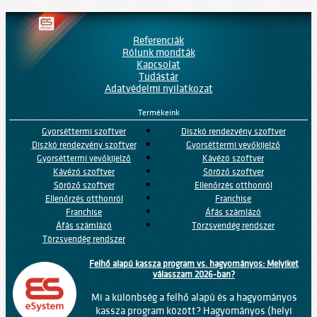
Referenciák
Rólunk mondták
Kapcsolat
Tudástár
Adatvédelmi nyilatkozat
Termékeink
Gyorséttermi szoftver
Diszkó rendezvény szoftver
Diszkó rendezvény szoftver
Gyorséttermi vevőkijelző
Gyorséttermi vevőkijelző
Kávézó szoftver
Kávézó szoftver
Söröző szoftver
Söröző szoftver
Ellenőrzés otthonról
Ellenőrzés otthonról
Franchise
Franchise
Áfás számlázó
Áfás számlázó
Törzsvendég rendszer
Törzsvendég rendszer
Felhő alapú kassza program vs. hagyományos: Melyiket
válasszam 2026-ban?
Mi a különbség a felhő alapú és a hagyományos
kassza program között? Hagyományos (helyi